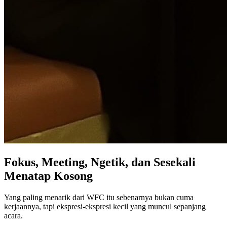
Fokus, Meeting, Ngetik, dan Sesekali
Menatap Kosong
Yang paling menarik dari WFC itu sebenarnya bukan cuma
kerjaannya, tapi ekspresi-ekspresi kecil yang muncul sepanjang
acara.