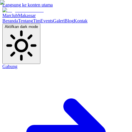
Langsung ke konten utama
Marclub
Makassar
Beranda
Tentang
Tim
Events
Galeri
Blog
Kontak
Aktifkan dark mode
Gabung